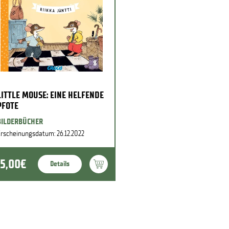
LITTLE MOUSE: EINE HELFENDE
PFOTE
BILDERBÜCHER
rscheinungsdatum: 26.12.2022
15,00€
Details