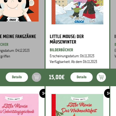
BE MEINE FANGZÄHNE
LITTLE MOUSE: DER
MÄUSEWINTER
ÜCHER
BILDERBÜCHER
ngsdatum: 04.12.2023
E
Erscheinungsdatum: 06.11.2023
griffen
V
Verfügbarkeit: Ab dem 06.11.2023
15,00€
Details
Details
3+
3+