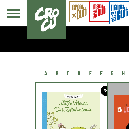
Navigation überspringen
A
B
C
D
E
F
G
H
3+