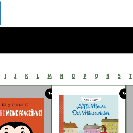
I
J
K
L
M
N
O
P
Q
R
S
T
3+
3+