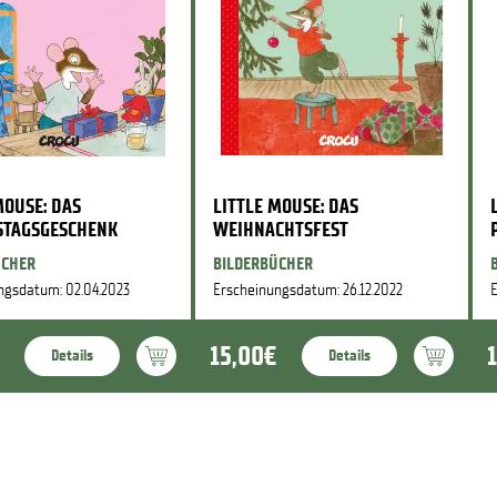
MOUSE: DAS
LITTLE MOUSE: DAS
STAGSGESCHENK
WEIHNACHTSFEST
ÜCHER
BILDERBÜCHER
ngsdatum: 02.04.2023
Erscheinungsdatum: 26.12.2022
E
15,00€
Details
Details