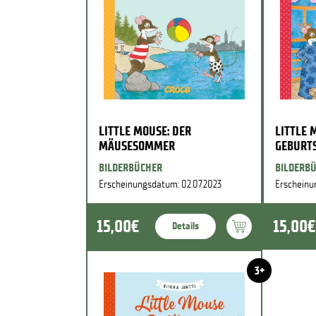
LITTLE MOUSE: DER
LITTLE 
MÄUSESOMMER
GEBURT
BILDERBÜCHER
BILDERB
Erscheinungsdatum: 02.07.2023
Erscheinu
15,00€
15,00€
Details
3+