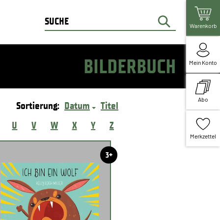
Warenkorb
BILDERBUCH
Mein Konto
Abo
Sortierung:
Datum
Titel
U
V
W
X
Y
Z
Merkzettel
3+