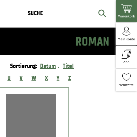
Warenkorb
ROMAN
Mein Konto
Abo
Sortierung:
Datum
Titel
U
V
W
X
Y
Z
Merkzettel