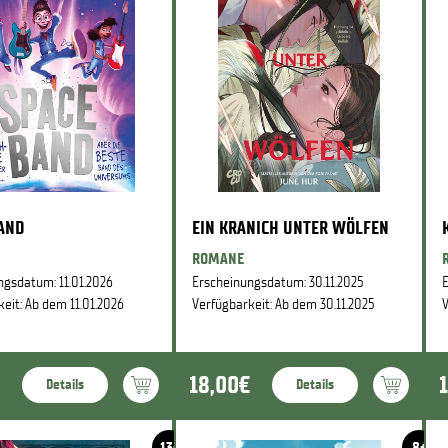
BAND
EIN KRANICH UNTER WÖLFEN
ROMANE
ngsdatum: 11.01.2026
Erscheinungsdatum: 30.11.2025
E
eit: Ab dem 11.01.2026
Verfügbarkeit: Ab dem 30.11.2025
V
18,00€
Details
Details
13+
8+