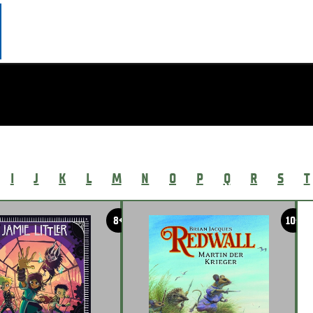
I
J
K
L
M
N
O
P
Q
R
S
T
8+
10+