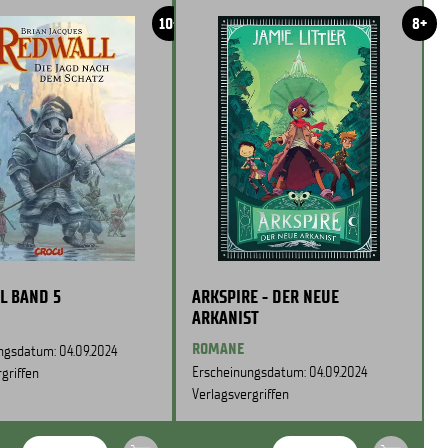
10+
8+
L BAND 5
ARKSPIRE - DER NEUE
ARKANIST
ROMANE
ngsdatum: 04.09.2024
Erscheinungsdatum: 04.09.2024
griffen
Verlagsvergriffen