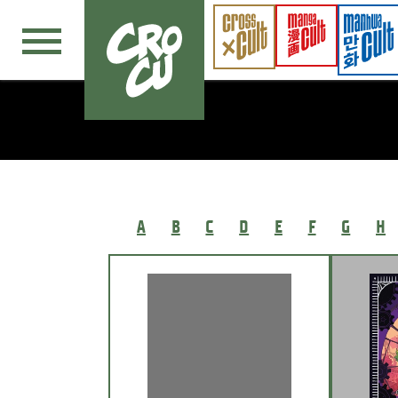
Navigation überspringen
A
B
C
D
E
F
G
H