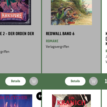
E 2 - DER ORDEN DER
REDWALL BAND 6
ROMANE
Verlagsvergriffen
griffen
J
V
Details
Details
8+