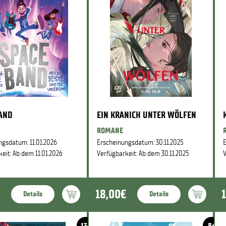
BAND
EIN KRANICH UNTER WÖLFEN
ROMANE
ngsdatum: 11.01.2026
Erscheinungsdatum: 30.11.2025
E
eit: Ab dem 11.01.2026
Verfügbarkeit: Ab dem 30.11.2025
V
18,00€
Details
Details
13+
8+