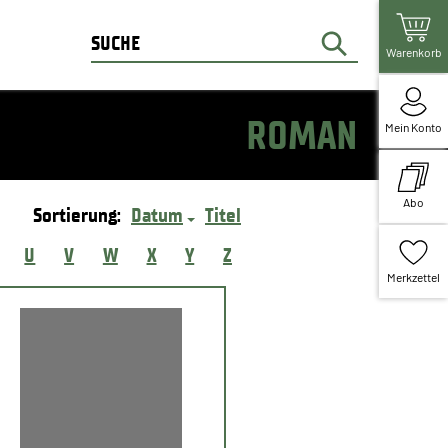
Warenkorb
ROMAN
Mein Konto
Abo
Sortierung:
Datum
Titel
U
V
W
X
Y
Z
Merkzettel