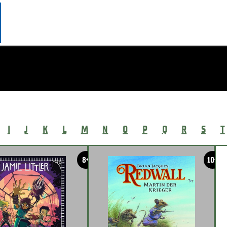
I
J
K
L
M
N
O
P
Q
R
S
T
8+
10+