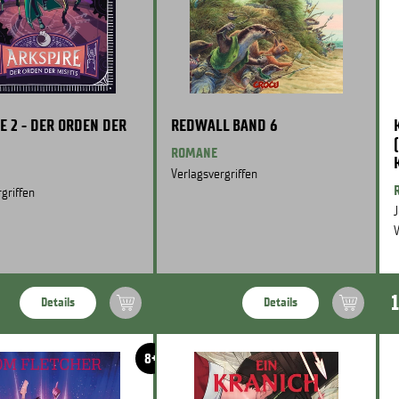
E 2 - DER ORDEN DER
REDWALL BAND 6
ROMANE
Verlagsvergriffen
griffen
J
V
Details
Details
8+