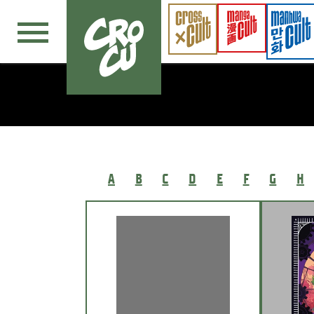
Navigation überspringen
A
B
C
D
E
F
G
H