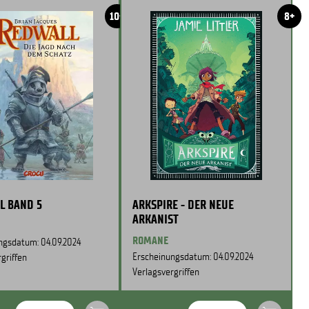
10+
8+
L BAND 5
ARKSPIRE - DER NEUE
ARKANIST
ROMANE
ngsdatum: 04.09.2024
Erscheinungsdatum: 04.09.2024
griffen
Verlagsvergriffen