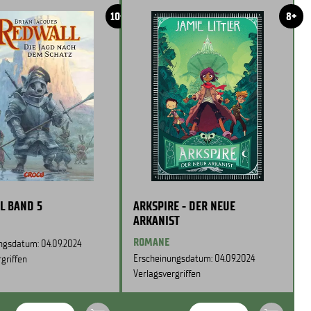
10+
8+
L BAND 5
ARKSPIRE - DER NEUE
ARKANIST
ROMANE
ngsdatum: 04.09.2024
Erscheinungsdatum: 04.09.2024
griffen
Verlagsvergriffen