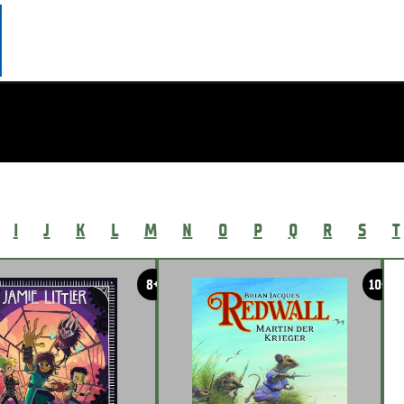
I
J
K
L
M
N
O
P
Q
R
S
T
8+
10+