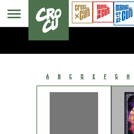
Navigation überspringen
A
B
C
D
E
F
G
H