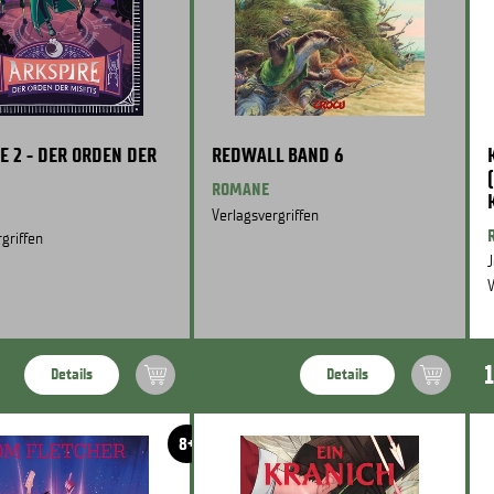
E 2 - DER ORDEN DER
REDWALL BAND 6
ROMANE
Verlagsvergriffen
griffen
J
V
Details
Details
8+