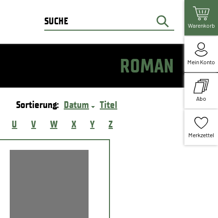
Warenkorb
ROMAN
Mein Konto
Abo
Sortierung:
Datum
Titel
U
V
W
X
Y
Z
Merkzettel