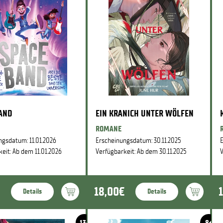
BAND
EIN KRANICH UNTER WÖLFEN
ROMANE
ngsdatum: 11.01.2026
Erscheinungsdatum: 30.11.2025
E
eit: Ab dem 11.01.2026
Verfügbarkeit: Ab dem 30.11.2025
V
18,00€
Details
Details
13+
8+