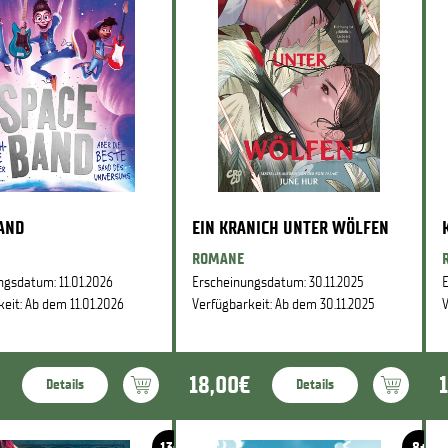
BAND
EIN KRANICH UNTER WÖLFEN
ROMANE
ngsdatum: 11.01.2026
Erscheinungsdatum: 30.11.2025
E
eit: Ab dem 11.01.2026
Verfügbarkeit: Ab dem 30.11.2025
V
18,00€
Details
Details
13+
8+