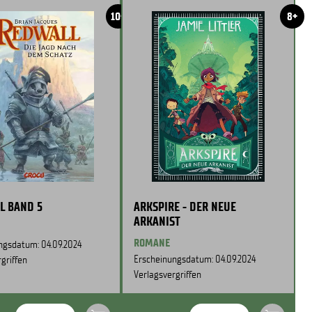
10+
8+
L BAND 5
ARKSPIRE - DER NEUE
ARKANIST
ROMANE
ngsdatum: 04.09.2024
Erscheinungsdatum: 04.09.2024
griffen
Verlagsvergriffen