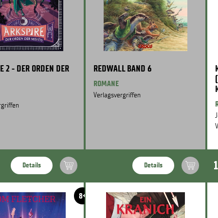
E 2 - DER ORDEN DER
REDWALL BAND 6
ROMANE
Verlagsvergriffen
griffen
J
V
Details
Details
8+