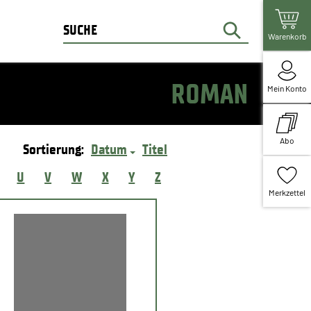
Warenkorb
ROMAN
Mein Konto
Abo
Sortierung:
Datum
Titel
U
V
W
X
Y
Z
Merkzettel