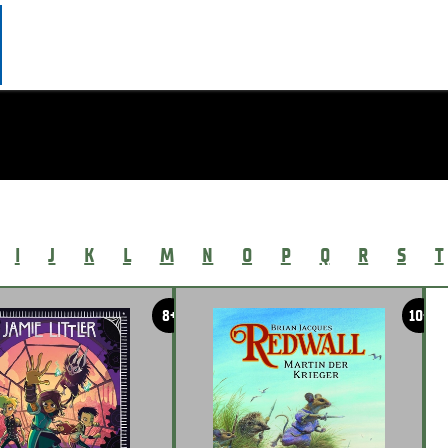
I
J
K
L
M
N
O
P
Q
R
S
T
8+
10+