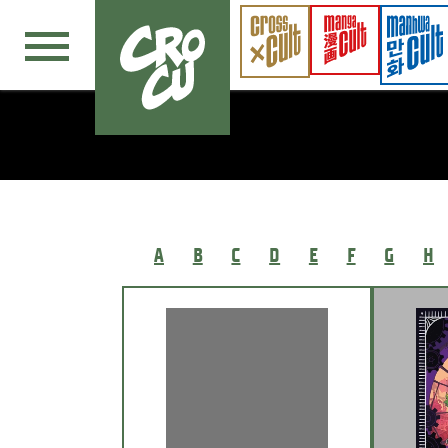
Navigation überspringen
A
B
C
D
E
F
G
H