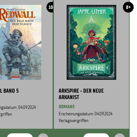
10+
8+
L BAND 5
ARKSPIRE - DER NEUE
ARKANIST
ROMANE
ngsdatum: 04.09.2024
Erscheinungsdatum: 04.09.2024
griffen
Verlagsvergriffen