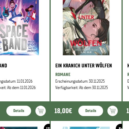
BAND
EIN KRANICH UNTER WÖLFEN
ROMANE
ngsdatum: 11.01.2026
Erscheinungsdatum: 30.11.2025
E
eit: Ab dem 11.01.2026
Verfügbarkeit: Ab dem 30.11.2025
V
18,00€
Details
Details
13+
8+