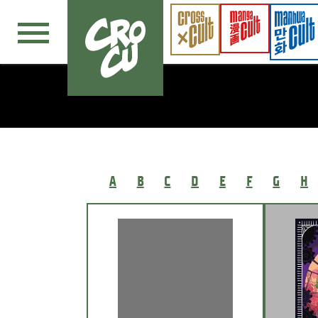
Navigation überspringen
A
B
C
D
E
F
G
H