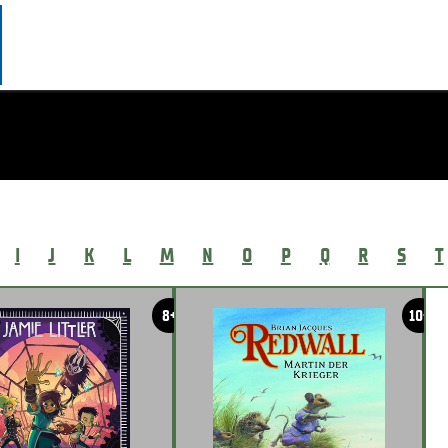
I
J
K
L
M
N
O
P
Q
R
S
T
8+
10+