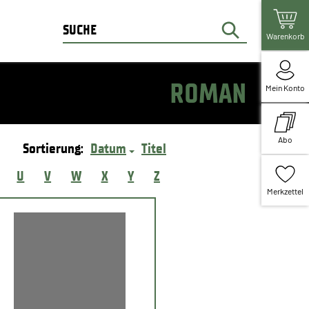
Warenkorb
ROMAN
Mein Konto
Abo
Sortierung:
Datum
Titel
U
V
W
X
Y
Z
Merkzettel