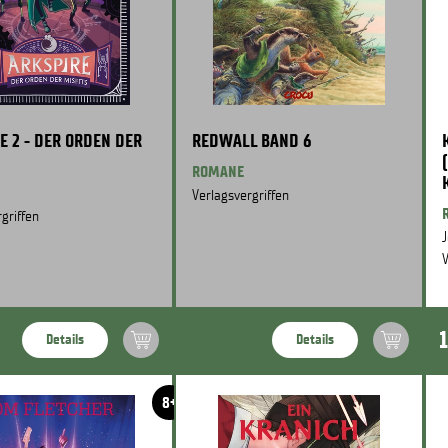
E 2 - DER ORDEN DER
REDWALL BAND 6
ROMANE
Verlagsvergriffen
griffen
J
V
Details
Details
8+