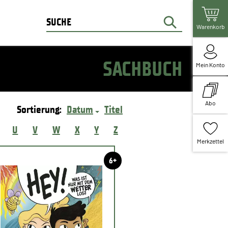
Warenkorb
SACHBUCH
Mein Konto
Abo
Sortierung:
Datum
Titel
U
V
W
X
Y
Z
Merkzettel
6+