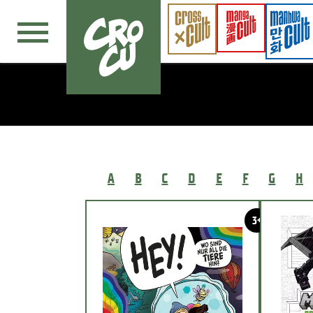
Navigation überspringen
A
B
C
D
E
F
G
H
3+