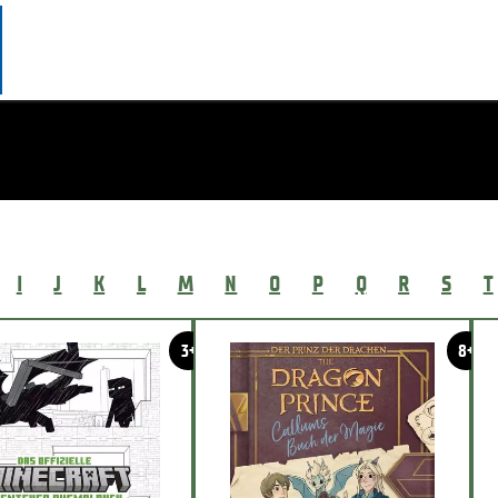
I
J
K
L
M
N
O
P
Q
R
S
T
3+
8+