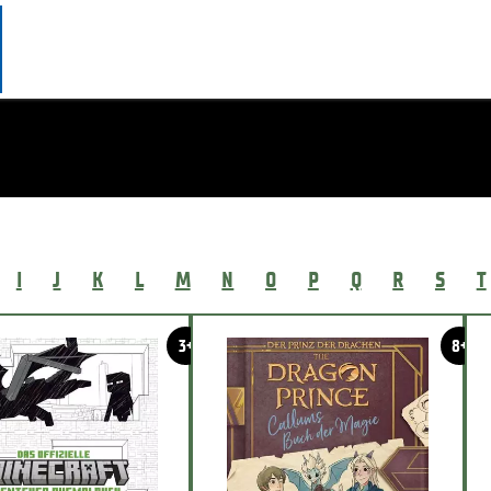
I
J
K
L
M
N
O
P
Q
R
S
T
3+
8+