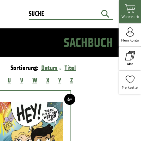
Warenkorb
SACHBUCH
Mein Konto
Abo
Sortierung:
Datum
Titel
U
V
W
X
Y
Z
Merkzettel
6+