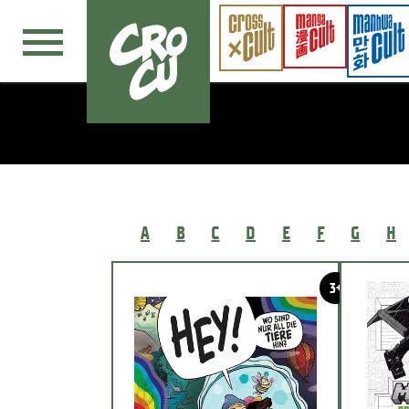
Navigation überspringen
A
B
C
D
E
F
G
H
3+