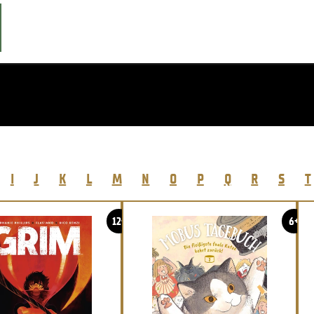
I
J
K
L
M
N
O
P
Q
R
S
T
12+
6+