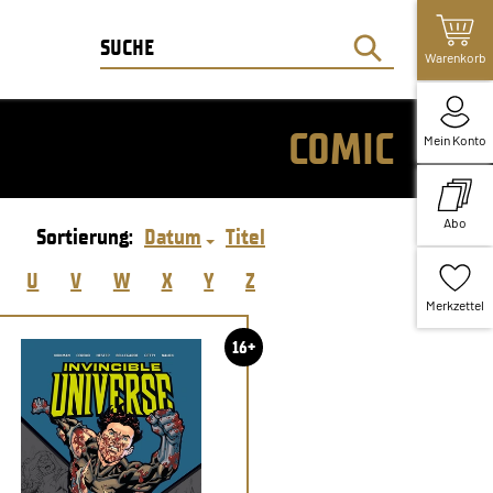
Warenkorb
COMIC
Mein Konto
Abo
Sortierung:
Datum
Titel
U
V
W
X
Y
Z
Merkzettel
16+