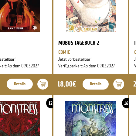
MOBUS TAGEBUCH 2
COMIC
estellbar!
Jetzt vorbestellbar!
J
keit: Ab dem 09.03.2027
Verfügbarkeit: Ab dem 09.03.2027
V
18,00€
Details
Details
12+
16+