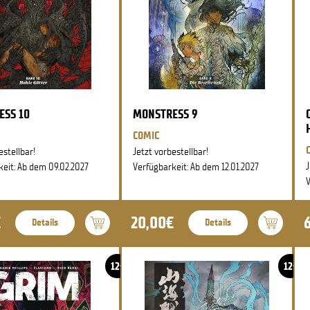
ESS 10
MONSTRESS 9
COMIC
estellbar!
Jetzt vorbestellbar!
J
keit: Ab dem 09.02.2027
Verfügbarkeit: Ab dem 12.01.2027
V
€
20,00€
Details
Details
12+
12+