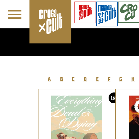
Navigation überspringen
A
B
C
D
E
F
G
H
16+