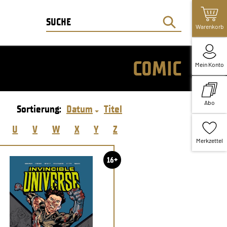
Warenkorb
COMIC
Mein Konto
Abo
Sortierung:
Datum
Titel
U
V
W
X
Y
Z
Merkzettel
16+