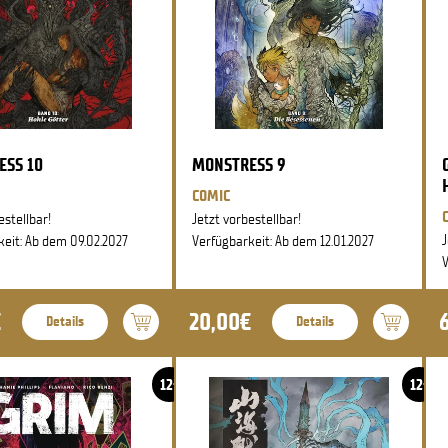
ESS 10
MONSTRESS 9
COMIC
estellbar!
Jetzt vorbestellbar!
J
keit: Ab dem 09.02.2027
Verfügbarkeit: Ab dem 12.01.2027
V
€
20,00€
Details
Details
12+
12+