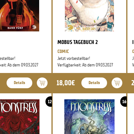
MOBUS TAGEBUCH 2
COMIC
estellbar!
Jetzt vorbestellbar!
J
keit: Ab dem 09.03.2027
Verfügbarkeit: Ab dem 09.03.2027
V
18,00€
Details
Details
12+
16+