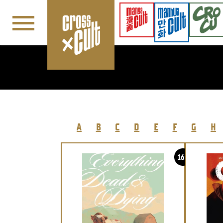
Navigation überspringen
A
B
C
D
E
F
G
H
16+