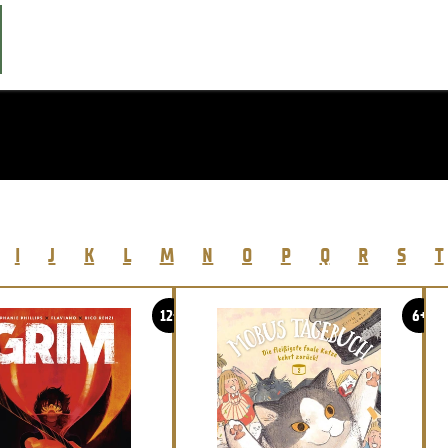
I
J
K
L
M
N
O
P
Q
R
S
T
12+
6+