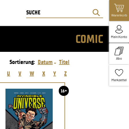
Warenkorb
COMIC
Mein Konto
Abo
Sortierung:
Datum
Titel
U
V
W
X
Y
Z
Merkzettel
16+