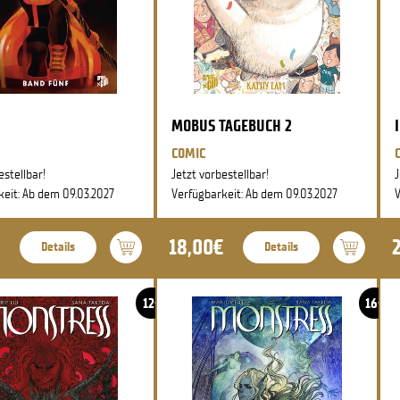
MOBUS TAGEBUCH 2
COMIC
estellbar!
Jetzt vorbestellbar!
J
keit: Ab dem 09.03.2027
Verfügbarkeit: Ab dem 09.03.2027
V
18,00€
Details
Details
12+
16+