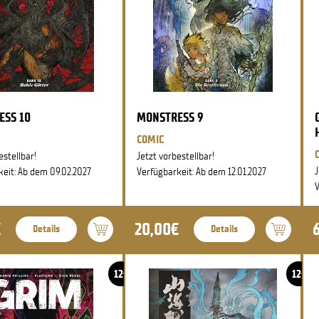
ESS 10
MONSTRESS 9
COMIC
estellbar!
Jetzt vorbestellbar!
J
keit: Ab dem 09.02.2027
Verfügbarkeit: Ab dem 12.01.2027
V
€
20,00€
Details
Details
12+
12+