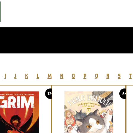
I
J
K
L
M
N
O
P
Q
R
S
T
12+
6+