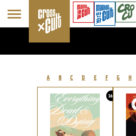
Navigation überspringen
A
B
C
D
E
F
G
H
16+