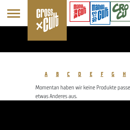
Navigation überspringen
A
B
C
D
E
F
G
H
Momentan haben wir keine Produkte passend
etwas Anderes aus.