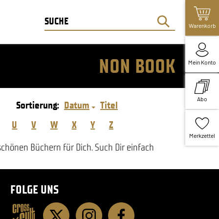
Warenkorb
NON BOOK
Mein Konto
Abo
Sortierung:
Datum
Titel
U
V
W
X
Y
Z
Merkzettel
hönen Büchern für Dich. Such Dir einfach
FOLGE UNS