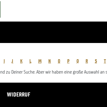
I
J
K
L
M
N
O
P
Q
R
S
T
 zu Deiner Suche. Aber wir haben eine große Auswahl an sc
WIDERRUF