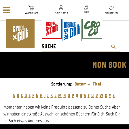
Navigation überspringen
Abo
Warenkorb
Mein Konto
Merkzettel
NON BOOK
Sortierung:
Datum
Titel
A
B
C
D
E
F
G
H
I
J
K
L
M
N
O
P
Q
R
S
T
U
V
W
X
Y
Z
Momentan haben wir keine Produkte passend zu Deiner Suche. Aber
wir haben eine große Auswahl an schönen Büchern für Dich. Such Dir
einfach etwas Anderes aus.