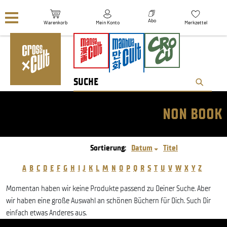
Navigation überspringen
Abo
Warenkorb
Mein Konto
Merkzettel
NON BOOK
Sortierung:
Datum
Titel
A
B
C
D
E
F
G
H
I
J
K
L
M
N
O
P
Q
R
S
T
U
V
W
X
Y
Z
Momentan haben wir keine Produkte passend zu Deiner Suche. Aber
wir haben eine große Auswahl an schönen Büchern für Dich. Such Dir
einfach etwas Anderes aus.