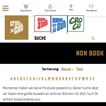
Navigation überspringen
Abo
Warenkorb
Mein Konto
Merkzettel
NON BOOK
Sortierung:
Datum
Titel
A
B
C
D
E
F
G
H
I
J
K
L
M
N
O
P
Q
R
S
T
U
V
W
X
Y
Z
Momentan haben wir keine Produkte passend zu Deiner Suche. Aber
wir haben eine große Auswahl an schönen Büchern für Dich. Such Dir
einfach etwas Anderes aus.