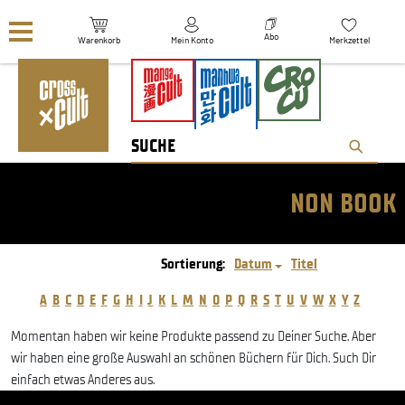
Navigation überspringen
Abo
Warenkorb
Mein Konto
Merkzettel
NON BOOK
Sortierung:
Datum
Titel
A
B
C
D
E
F
G
H
I
J
K
L
M
N
O
P
Q
R
S
T
U
V
W
X
Y
Z
Momentan haben wir keine Produkte passend zu Deiner Suche. Aber
wir haben eine große Auswahl an schönen Büchern für Dich. Such Dir
einfach etwas Anderes aus.