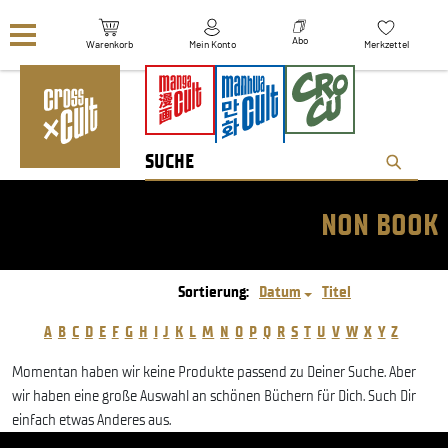
Navigation überspringen
Abo
Warenkorb
Mein Konto
Merkzettel
NON BOOK
Sortierung:
Datum
Titel
A
B
C
D
E
F
G
H
I
J
K
L
M
N
O
P
Q
R
S
T
U
V
W
X
Y
Z
Momentan haben wir keine Produkte passend zu Deiner Suche. Aber
wir haben eine große Auswahl an schönen Büchern für Dich. Such Dir
einfach etwas Anderes aus.