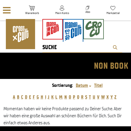
Navigation überspringen
Abo
Warenkorb
Mein Konto
Merkzettel
NON BOOK
Sortierung:
Datum
Titel
A
B
C
D
E
F
G
H
I
J
K
L
M
N
O
P
Q
R
S
T
U
V
W
X
Y
Z
Momentan haben wir keine Produkte passend zu Deiner Suche. Aber
wir haben eine große Auswahl an schönen Büchern für Dich. Such Dir
einfach etwas Anderes aus.