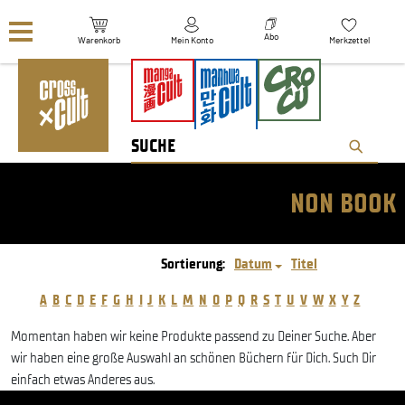
Navigation überspringen
Abo
Warenkorb
Mein Konto
Merkzettel
NON BOOK
Sortierung:
Datum
Titel
A
B
C
D
E
F
G
H
I
J
K
L
M
N
O
P
Q
R
S
T
U
V
W
X
Y
Z
Momentan haben wir keine Produkte passend zu Deiner Suche. Aber
wir haben eine große Auswahl an schönen Büchern für Dich. Such Dir
einfach etwas Anderes aus.