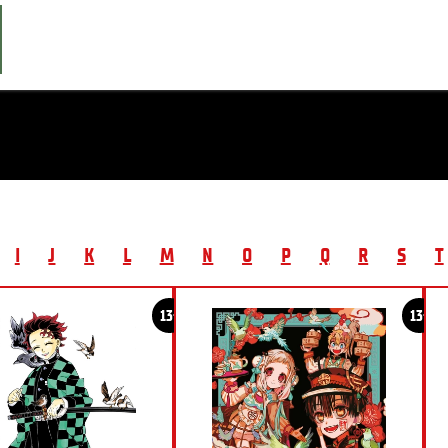
I
J
K
L
M
N
O
P
Q
R
S
T
13+
13+