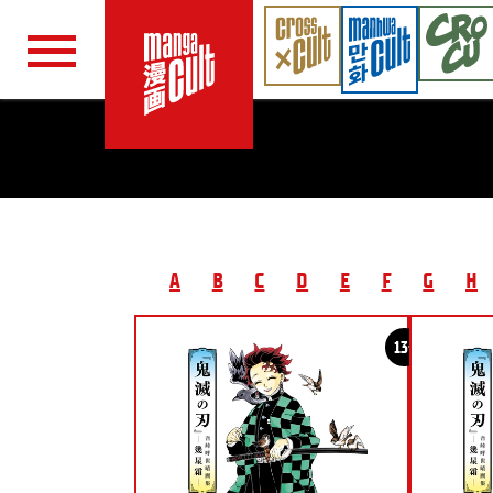
Navigation überspringen
A
B
C
D
E
F
G
H
13+