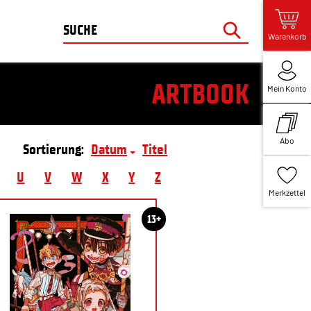
Warenkorb
ARTBOOK
Mein Konto
Abo
Sortierung:
Datum
Titel
U
V
W
X
Y
Z
Merkzettel
13+