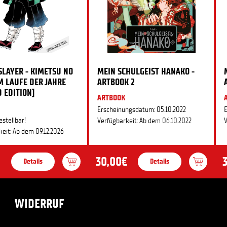
LAYER - KIMETSU NO
MEIN SCHULGEIST HANAKO -
IM LAUFE DER JAHRE
ARTBOOK 2
D EDITION]
ARTBOOK
Erscheinungsdatum: 05.10.2022
E
estellbar!
Verfügbarkeit: Ab dem 06.10.2022
V
eit: Ab dem 09.12.2026
30,00€
Details
Details
WIDERRUF