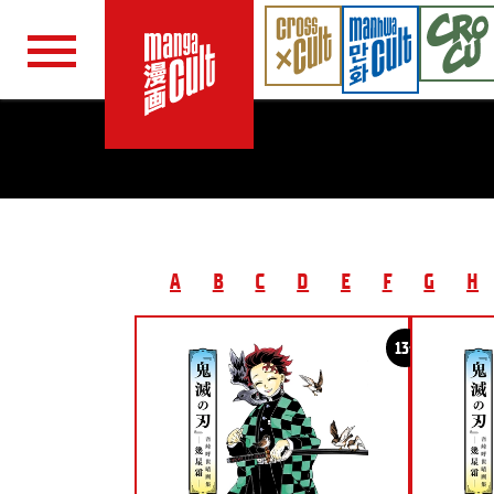
Navigation überspringen
A
B
C
D
E
F
G
H
13+