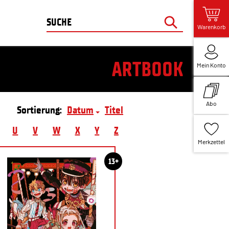
Warenkorb
ARTBOOK
Mein Konto
Abo
Sortierung:
Datum
Titel
U
V
W
X
Y
Z
Merkzettel
13+