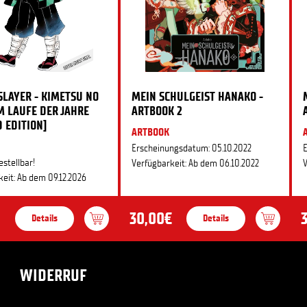
LAYER - KIMETSU NO
MEIN SCHULGEIST HANAKO -
IM LAUFE DER JAHRE
ARTBOOK 2
D EDITION]
ARTBOOK
Erscheinungsdatum: 05.10.2022
E
estellbar!
Verfügbarkeit: Ab dem 06.10.2022
V
eit: Ab dem 09.12.2026
30,00€
Details
Details
WIDERRUF