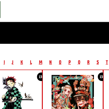
I
J
K
L
M
N
O
P
Q
R
S
T
13+
13+