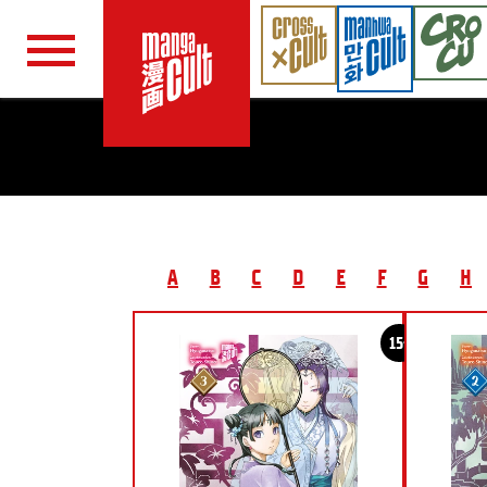
Navigation überspringen
A
B
C
D
E
F
G
H
15+