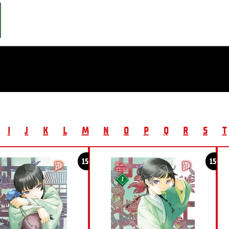
I
J
K
L
M
N
O
P
Q
R
S
T
15+
15+