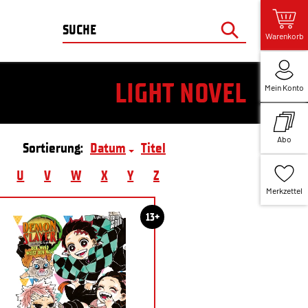
Warenkorb
LIGHT NOVEL
Mein Konto
Abo
Sortierung:
Datum
Titel
U
V
W
X
Y
Z
Merkzettel
13+