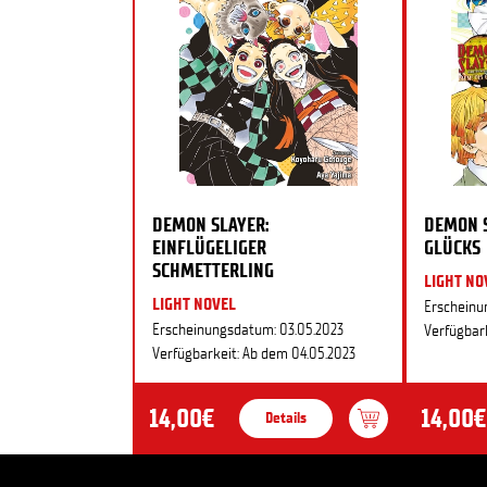
DEMON SLAYER:
DEMON S
EINFLÜGELIGER
GLÜCKS
SCHMETTERLING
LIGHT NO
LIGHT NOVEL
Erscheinu
Erscheinungsdatum: 03.05.2023
Verfügbark
Verfügbarkeit: Ab dem 04.05.2023
14,00€
14,00€
Details