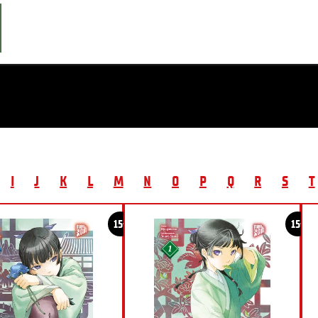
I
J
K
L
M
N
O
P
Q
R
S
T
15+
15+