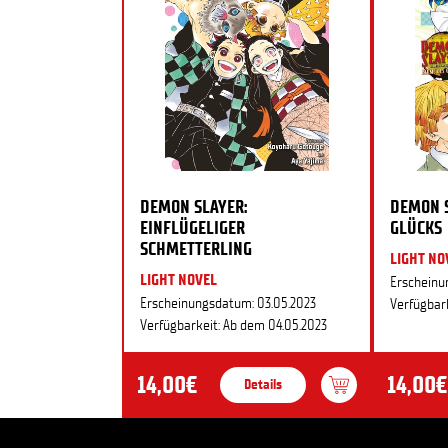
DEMON SLAYER:
DEMON S
EINFLÜGELIGER
GLÜCKS
SCHMETTERLING
LIGHT NO
LIGHT NOVEL
Erscheinu
Erscheinungsdatum: 03.05.2023
Verfügbark
Verfügbarkeit: Ab dem 04.05.2023
14,00€
14,00€
Details