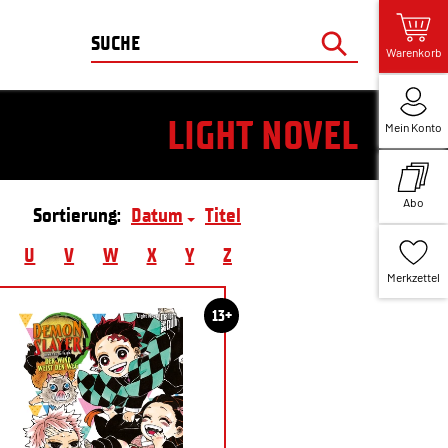
Warenkorb
LIGHT NOVEL
Mein Konto
Abo
Sortierung:
Datum
Titel
U
V
W
X
Y
Z
Merkzettel
13+