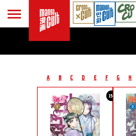
Navigation überspringen
A
B
C
D
E
F
G
H
15+