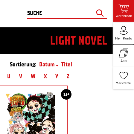
Warenkorb
LIGHT NOVEL
Mein Konto
Abo
Sortierung:
Datum
Titel
U
V
W
X
Y
Z
Merkzettel
13+