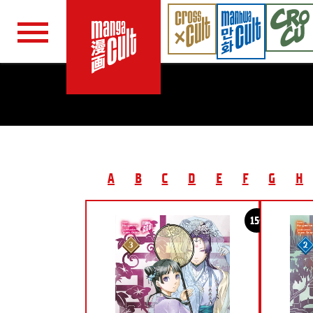
Navigation überspringen
A
B
C
D
E
F
G
H
15+