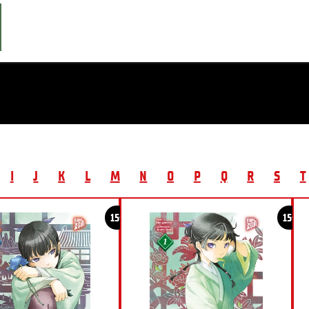
I
J
K
L
M
N
O
P
Q
R
S
T
15+
15+