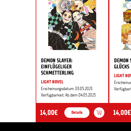
DEMON SLAYER:
DEMON S
EINFLÜGELIGER
GLÜCKS
SCHMETTERLING
LIGHT NO
LIGHT NOVEL
Erscheinu
Erscheinungsdatum: 03.05.2023
Verfügbark
Verfügbarkeit: Ab dem 04.05.2023
14,00€
14,00€
Details