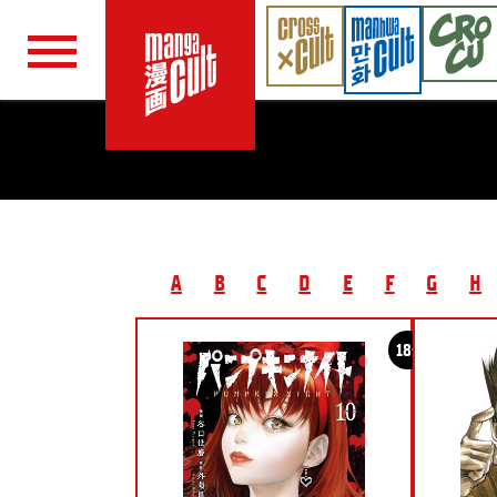
Navigation überspringen
A
B
C
D
E
F
G
H
18+