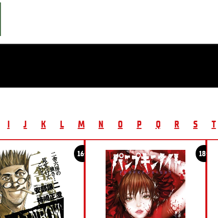
I
J
K
L
M
N
O
P
Q
R
S
T
16+
18+