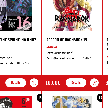
 EINE SPINNE, NA UND?
RECORD OF RAGNAROK 15
MANGA
Jetzt vorbestellbar!
estellbar!
Verfügbarkeit: Ab dem 10.03.2027
J
eit: Ab dem 10.03.2027
V
10,00€
Details
Details
18+
15+