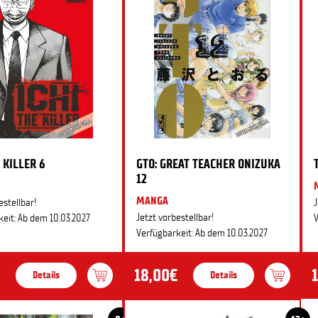
 KILLER 6
GTO: GREAT TEACHER ONIZUKA
12
MANGA
estellbar!
J
Jetzt vorbestellbar!
eit: Ab dem 10.03.2027
V
Verfügbarkeit: Ab dem 10.03.2027
18,00€
Details
Details