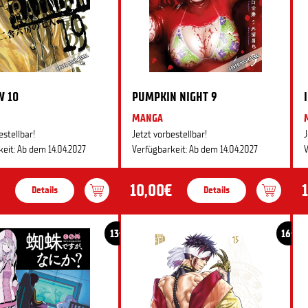
W 10
PUMPKIN NIGHT 9
MANGA
estellbar!
Jetzt vorbestellbar!
J
eit: Ab dem 14.04.2027
Verfügbarkeit: Ab dem 14.04.2027
V
10,00€
Details
Details
13+
16+