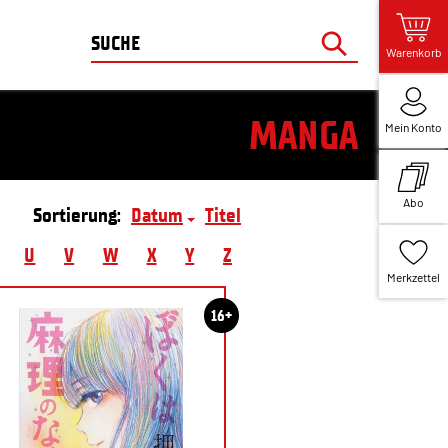
Warenkorb
MANGA
Mein Konto
Abo
Sortierung:
Datum
Titel
U
V
W
X
Y
Z
Merkzettel
16+