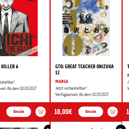
 KILLER 6
GTO: GREAT TEACHER ONIZUKA
12
MANGA
estellbar!
J
Jetzt vorbestellbar!
eit: Ab dem 10.03.2027
V
Verfügbarkeit: Ab dem 10.03.2027
18,00€
Details
Details