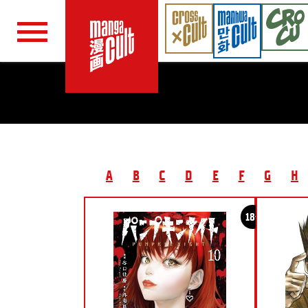
Navigation überspringen
A
B
C
D
E
F
G
H
18+