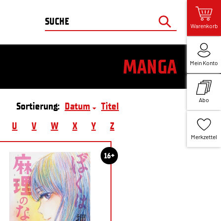
Warenkorb
MANGA
Mein Konto
Abo
Sortierung:
Datum
Titel
U
V
W
X
Y
Z
Merkzettel
16+