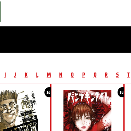
I
J
K
L
M
N
O
P
Q
R
S
T
16+
18+