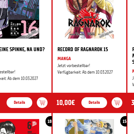
 EINE SPINNE, NA UND?
RECORD OF RAGNAROK 15
MANGA
Jetzt vorbestellbar!
estellbar!
Verfügbarkeit: Ab dem 10.03.2027
J
eit: Ab dem 10.03.2027
V
10,00€
Details
Details
18+
15+