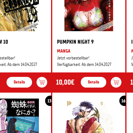
W 10
PUMPKIN NIGHT 9
MANGA
estellbar!
Jetzt vorbestellbar!
J
eit: Ab dem 14.04.2027
Verfügbarkeit: Ab dem 14.04.2027
V
10,00€
Details
Details
13+
16+