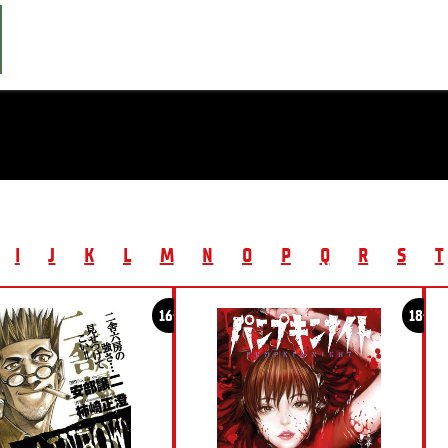
I
J
K
L
M
N
O
P
Q
R
S
T
16+
18+