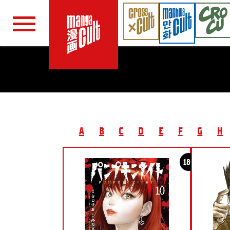
Navigation überspringen
A
B
C
D
E
F
G
H
18+