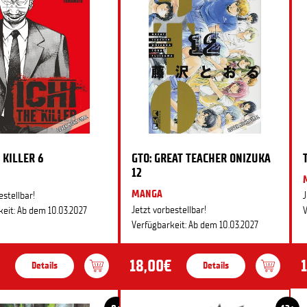
 KILLER 6
GTO: GREAT TEACHER ONIZUKA
12
MANGA
estellbar!
J
Jetzt vorbestellbar!
eit: Ab dem 10.03.2027
V
Verfügbarkeit: Ab dem 10.03.2027
18,00€
Details
Details