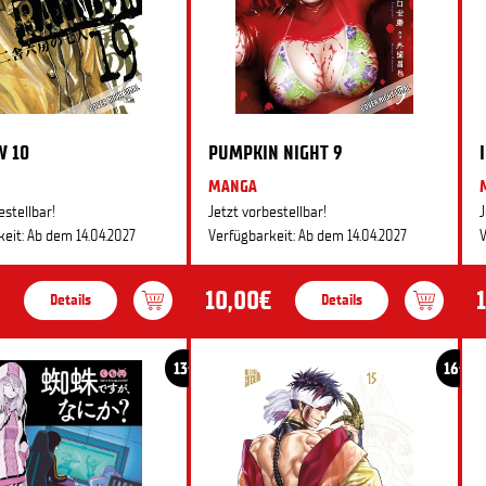
W 10
PUMPKIN NIGHT 9
MANGA
estellbar!
Jetzt vorbestellbar!
J
eit: Ab dem 14.04.2027
Verfügbarkeit: Ab dem 14.04.2027
V
10,00€
Details
Details
13+
16+