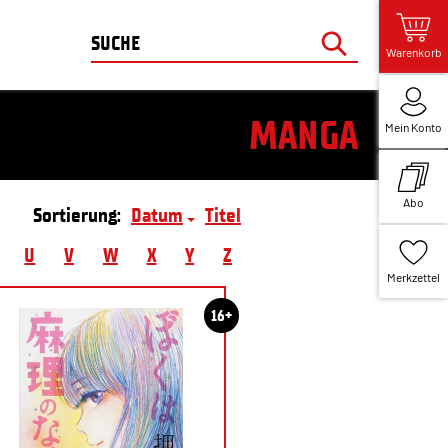
Warenkorb
MANGA
Mein Konto
Abo
Sortierung:
Datum
Titel
U
V
W
X
Y
Z
Merkzettel
16+