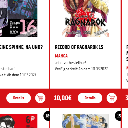
 EINE SPINNE, NA UND?
RECORD OF RAGNAROK 15
MANGA
Jetzt vorbestellbar!
estellbar!
Verfügbarkeit: Ab dem 10.03.2027
J
eit: Ab dem 10.03.2027
V
10,00€
Details
Details
18+
15+