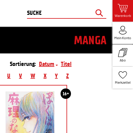
Warenkorb
MANGA
Mein Konto
Abo
Sortierung:
Datum
Titel
U
V
W
X
Y
Z
Merkzettel
16+