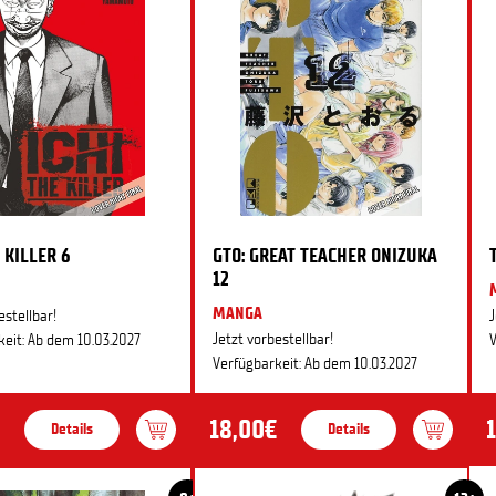
 KILLER 6
GTO: GREAT TEACHER ONIZUKA
12
MANGA
estellbar!
J
Jetzt vorbestellbar!
eit: Ab dem 10.03.2027
V
Verfügbarkeit: Ab dem 10.03.2027
18,00€
Details
Details