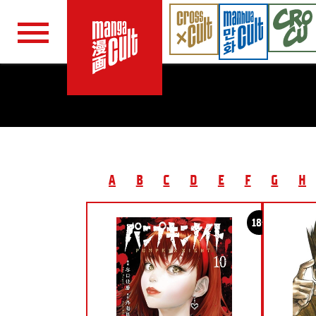
Navigation überspringen
A
B
C
D
E
F
G
H
18+