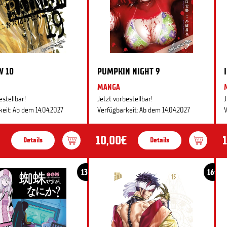
W 10
PUMPKIN NIGHT 9
MANGA
estellbar!
Jetzt vorbestellbar!
J
eit: Ab dem 14.04.2027
Verfügbarkeit: Ab dem 14.04.2027
V
10,00€
Details
Details
13+
16+