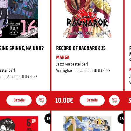
 EINE SPINNE, NA UND?
RECORD OF RAGNAROK 15
MANGA
Jetzt vorbestellbar!
estellbar!
Verfügbarkeit: Ab dem 10.03.2027
J
eit: Ab dem 10.03.2027
V
10,00€
Details
Details
18+
15+