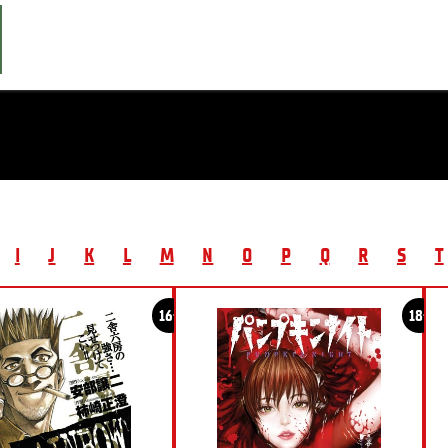
I
J
K
L
M
N
O
P
Q
R
S
T
16+
18+