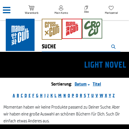
Navigation überspringen
Abo
Warenkorb
Mein Konto
Merkzettel
LIGHT NOVEL
Sortierung:
Datum
Titel
A
B
C
D
E
F
G
H
I
J
K
L
M
N
O
P
Q
R
S
T
U
V
W
X
Y
Z
Momentan haben wir keine Produkte passend zu Deiner Suche. Aber
wir haben eine große Auswahl an schönen Büchern für Dich. Such Dir
einfach etwas Anderes aus.