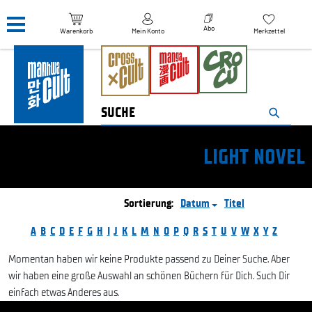
Navigation überspringen
Abo
Warenkorb
Mein Konto
Merkzettel
LIGHT NOVEL
Sortierung:
Datum
Titel
A
B
C
D
E
F
G
H
I
J
K
L
M
N
O
P
Q
R
S
T
U
V
W
X
Y
Z
Momentan haben wir keine Produkte passend zu Deiner Suche. Aber
wir haben eine große Auswahl an schönen Büchern für Dich. Such Dir
einfach etwas Anderes aus.