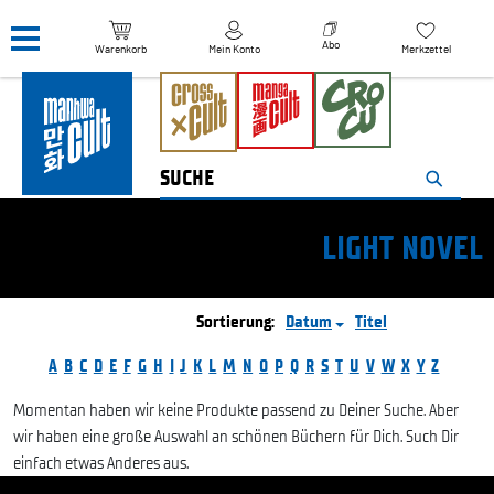
Navigation überspringen
Abo
Warenkorb
Mein Konto
Merkzettel
LIGHT NOVEL
Sortierung:
Datum
Titel
A
B
C
D
E
F
G
H
I
J
K
L
M
N
O
P
Q
R
S
T
U
V
W
X
Y
Z
Momentan haben wir keine Produkte passend zu Deiner Suche. Aber
wir haben eine große Auswahl an schönen Büchern für Dich. Such Dir
einfach etwas Anderes aus.