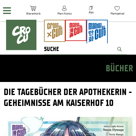
Navigation überspringen
Abo
Warenkorb
Mein Konto
Merkzettel
BÜCHER
DIE TAGEBÜCHER DER APOTHEKERIN -
GEHEIMNISSE AM KAISERHOF 10