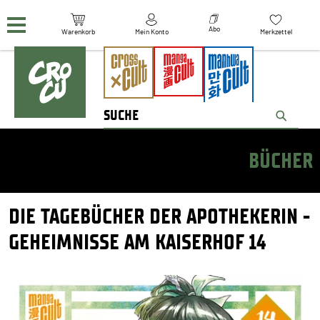
Navigation überspringen
Abo
Warenkorb
Mein Konto
Merkzettel
BÜCHER
DIE TAGEBÜCHER DER APOTHEKERIN -
GEHEIMNISSE AM KAISERHOF 14