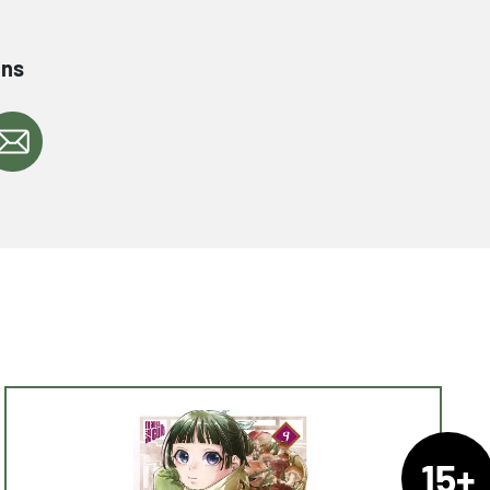
ans
15+