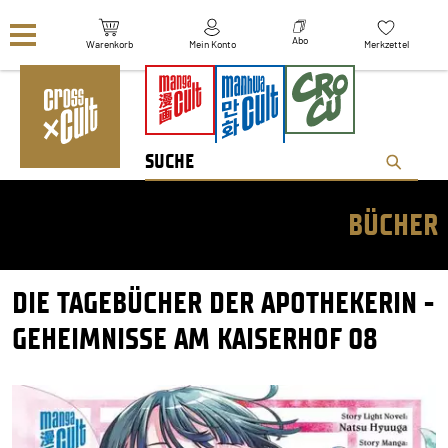
Navigation überspringen
Abo
Warenkorb
Mein Konto
Merkzettel
BÜCHER
DIE TAGEBÜCHER DER APOTHEKERIN -
GEHEIMNISSE AM KAISERHOF 08