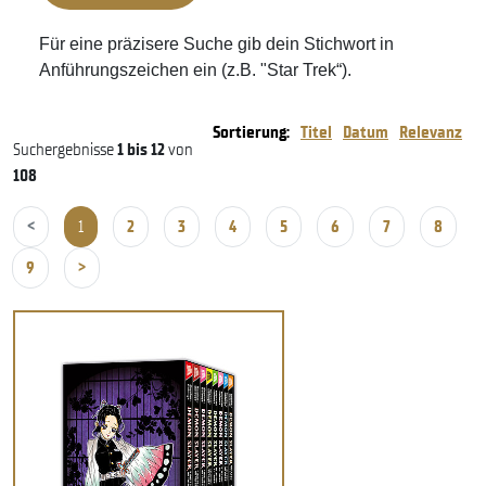
Für eine präzisere Suche gib dein Stichwort in
Anführungszeichen ein (z.B. "Star Trek“).
Sortierung:
Titel
Datum
Relevanz
Suchergebnisse
1 bis 12
von
108
<
1
2
3
4
5
6
7
8
9
>