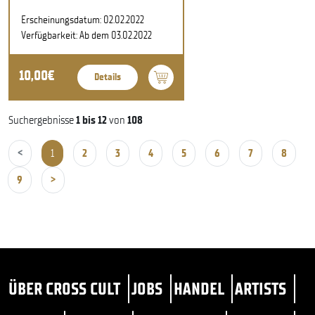
Erscheinungsdatum: 02.02.2022
Verfügbarkeit: Ab dem 03.02.2022
10,00€
Details
Suchergebnisse
1 bis 12
von
108
<
1
2
3
4
5
6
7
8
9
>
ÜBER CROSS CULT
JOBS
HANDEL
ARTISTS