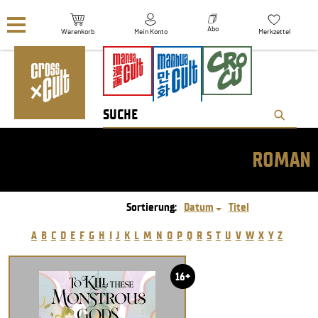
Navigation überspringen
Abo
Warenkorb
Mein Konto
Merkzettel
ROMAN
Sortierung:
Datum
Titel
A
B
C
D
E
F
G
H
I
J
K
L
M
N
O
P
Q
R
S
T
U
V
W
X
Y
Z
16+