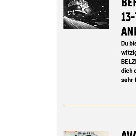
BE
13-
AN
Du bi
witzi
BELZ
dich 
sehr 
AV