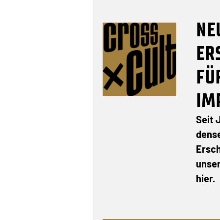
NE
ER
FÜ
IM
Seit 
dens
Ersc
unser
hier.