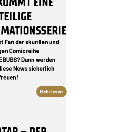
KOMMT EINE
TEILIGE
IMATIONSSERIE
st Fan der skurillen und
gen Comicreihe
EBUBS? Dann werden
diese News sicherlich
freuen!
Mehr lesen
ATAR – DER