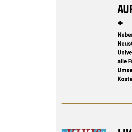
AU
+
Nebe
Neus
Univ
alle 
Umse
Koste