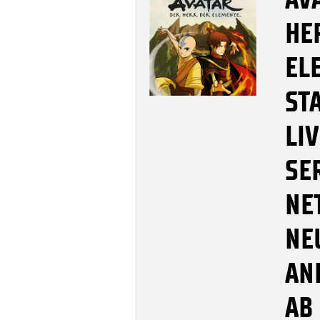
HE
ELE
ST
LI
SE
NE
NE
AN
AB 