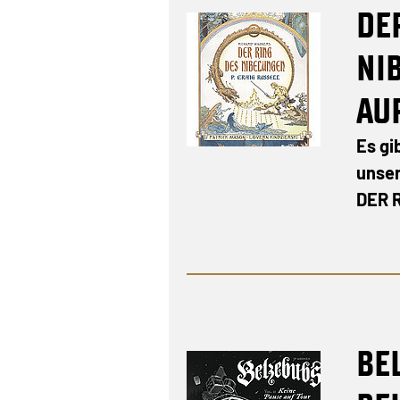
DE
NI
AU
Es gi
unser
DER 
BE