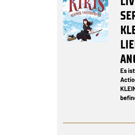
LI
SE
KL
LI
AN
Es ist
Actio
KLEI
befin