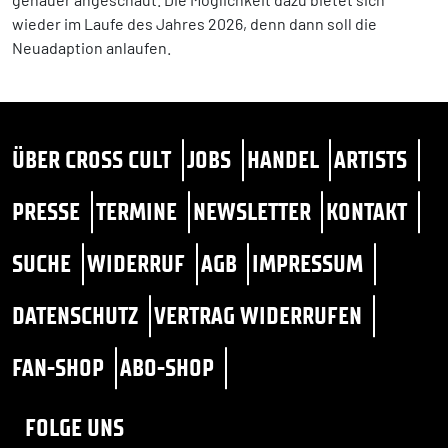
wieder im Laufe des Jahres 2026, denn dann soll die
Neuadaption anlaufen.
ÜBER CROSS CULT
JOBS
HANDEL
ARTISTS
PRESSE
TERMINE
NEWSLETTER
KONTAKT
SUCHE
WIDERRUF
AGB
IMPRESSUM
DATENSCHUTZ
VERTRAG WIDERRUFEN
FAN-SHOP
ABO-SHOP
FOLGE UNS