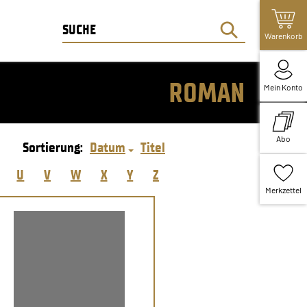
Warenkorb
ROMAN
Mein Konto
Abo
Sortierung:
Datum
Titel
U
V
W
X
Y
Z
Merkzettel