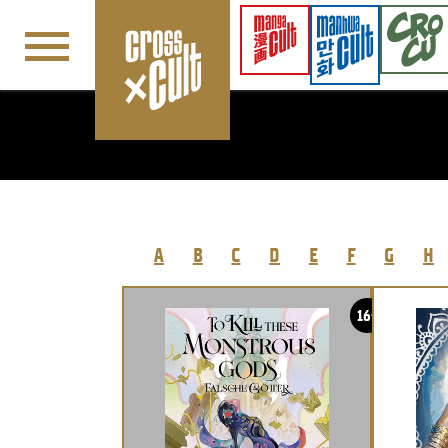
Navigation überspringen
A
B
C
D
E
F
G
H
16+