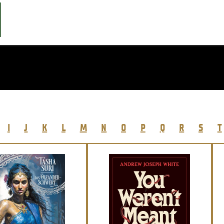
I
J
K
L
M
N
O
P
Q
R
S
T