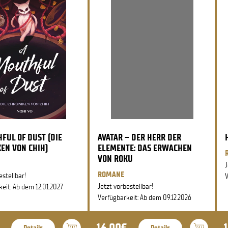
FUL OF DUST (DIE
AVATAR – DER HERR DER
EN VON CHIH)
ELEMENTE: DAS ERWACHEN
VON ROKU
J
ROMANE
estellbar!
V
Jetzt vorbestellbar!
eit: Ab dem 12.01.2027
Verfügbarkeit: Ab dem 09.12.2026
16,00€
Details
Details