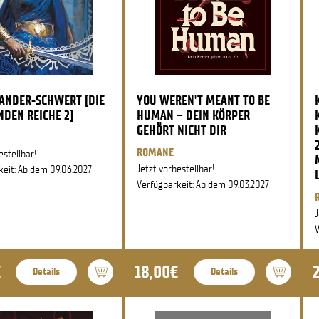
ANDER-SCHWERT [DIE
YOU WEREN'T MEANT TO BE
DEN REICHE 2]
HUMAN – DEIN KÖRPER
GEHÖRT NICHT DIR
ROMANE
estellbar!
Jetzt vorbestellbar!
keit: Ab dem 09.06.2027
Verfügbarkeit: Ab dem 09.03.2027
J
V
€
18,00€
Details
Details