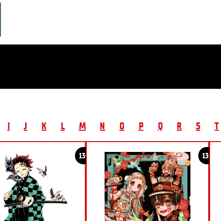
I
J
K
L
M
N
O
P
Q
R
S
T
13+
13+