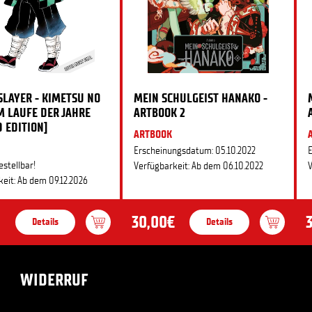
LAYER - KIMETSU NO
MEIN SCHULGEIST HANAKO -
IM LAUFE DER JAHRE
ARTBOOK 2
D EDITION]
ARTBOOK
Erscheinungsdatum: 05.10.2022
E
estellbar!
Verfügbarkeit: Ab dem 06.10.2022
V
eit: Ab dem 09.12.2026
30,00€
Details
Details
WIDERRUF