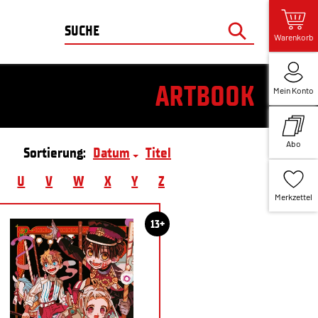
Warenkorb
ARTBOOK
Mein Konto
Abo
Sortierung:
Datum
Titel
U
V
W
X
Y
Z
Merkzettel
13+