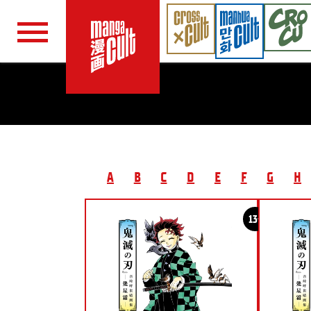
Navigation überspringen
A
B
C
D
E
F
G
H
13+