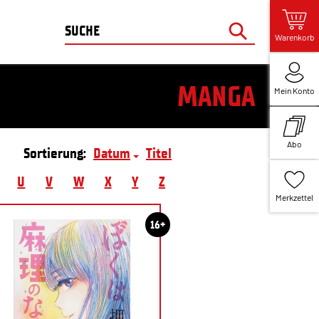
Warenkorb
MANGA
Mein Konto
Abo
Sortierung:
Datum
Titel
U
V
W
X
Y
Z
Merkzettel
16+