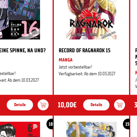
 EINE SPINNE, NA UND?
RECORD OF RAGNAROK 15
MANGA
Jetzt vorbestellbar!
estellbar!
Verfügbarkeit: Ab dem 10.03.2027
J
eit: Ab dem 10.03.2027
V
10,00€
Details
Details
18+
15+