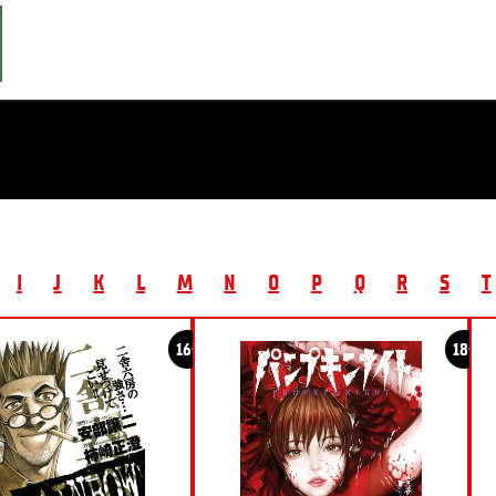
I
J
K
L
M
N
O
P
Q
R
S
T
16+
18+