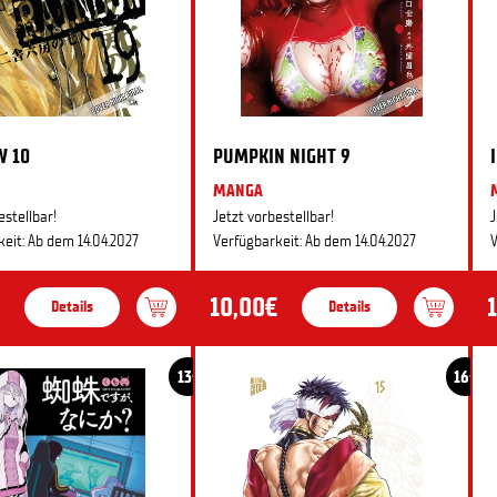
W 10
PUMPKIN NIGHT 9
MANGA
estellbar!
Jetzt vorbestellbar!
J
eit: Ab dem 14.04.2027
Verfügbarkeit: Ab dem 14.04.2027
V
10,00€
Details
Details
13+
16+