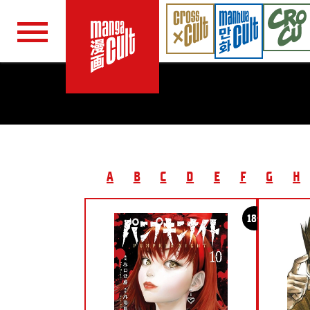
Navigation überspringen
A
B
C
D
E
F
G
H
18+