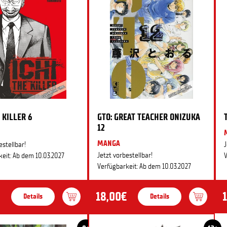
 KILLER 6
GTO: GREAT TEACHER ONIZUKA
12
MANGA
estellbar!
J
Jetzt vorbestellbar!
eit: Ab dem 10.03.2027
V
Verfügbarkeit: Ab dem 10.03.2027
18,00€
Details
Details