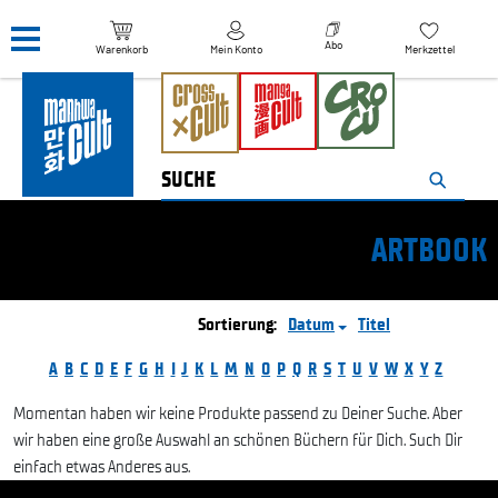
Navigation überspringen
Abo
Warenkorb
Mein Konto
Merkzettel
ARTBOOK
Sortierung:
Datum
Titel
A
B
C
D
E
F
G
H
I
J
K
L
M
N
O
P
Q
R
S
T
U
V
W
X
Y
Z
Momentan haben wir keine Produkte passend zu Deiner Suche. Aber
wir haben eine große Auswahl an schönen Büchern für Dich. Such Dir
einfach etwas Anderes aus.