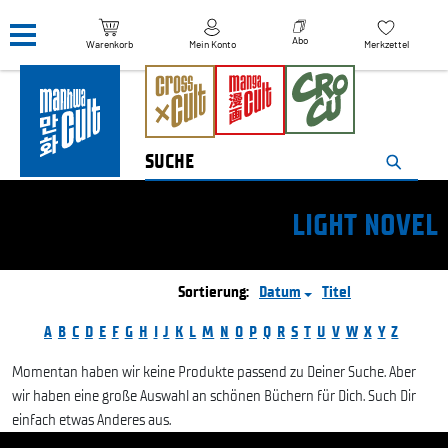
Navigation überspringen
Abo
Warenkorb
Mein Konto
Merkzettel
LIGHT NOVEL
Sortierung:
Datum
Titel
A
B
C
D
E
F
G
H
I
J
K
L
M
N
O
P
Q
R
S
T
U
V
W
X
Y
Z
Momentan haben wir keine Produkte passend zu Deiner Suche. Aber
wir haben eine große Auswahl an schönen Büchern für Dich. Such Dir
einfach etwas Anderes aus.