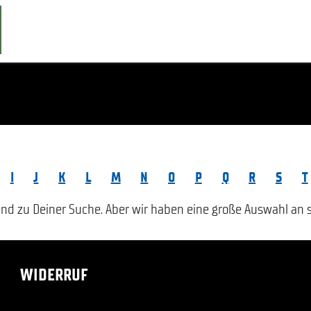
I
J
K
L
M
N
O
P
Q
R
S
T
 zu Deiner Suche. Aber wir haben eine große Auswahl an sc
WIDERRUF