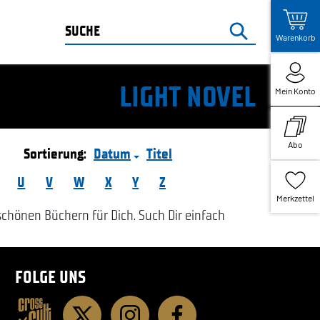
Warenkorb
LIGHT NOVEL
Mein Konto
Abo
Sortierung:
Datum
Titel
U
V
W
X
Y
Z
Merkzettel
hönen Büchern für Dich. Such Dir einfach
FOLGE UNS