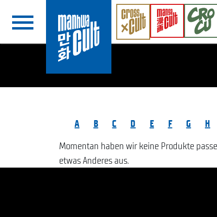
Navigation überspringen
A
B
C
D
E
F
G
H
Momentan haben wir keine Produkte passend
etwas Anderes aus.