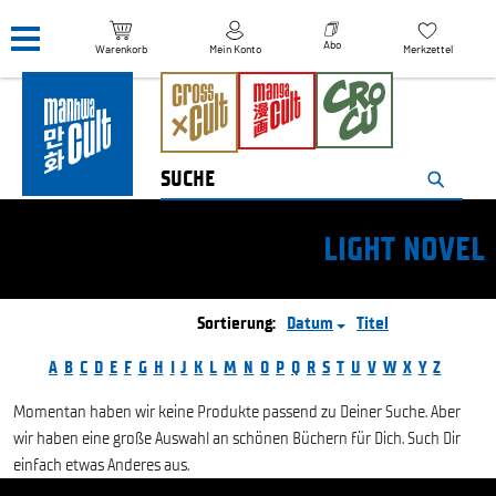
Navigation überspringen
Abo
Warenkorb
Mein Konto
Merkzettel
LIGHT NOVEL
Sortierung:
Datum
Titel
A
B
C
D
E
F
G
H
I
J
K
L
M
N
O
P
Q
R
S
T
U
V
W
X
Y
Z
Momentan haben wir keine Produkte passend zu Deiner Suche. Aber
wir haben eine große Auswahl an schönen Büchern für Dich. Such Dir
einfach etwas Anderes aus.