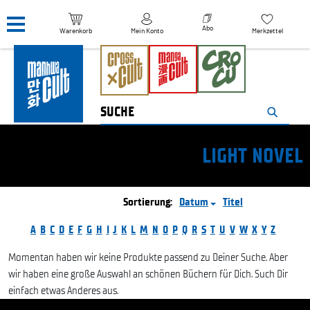
Navigation überspringen
Abo
Warenkorb
Mein Konto
Merkzettel
LIGHT NOVEL
Sortierung:
Datum
Titel
A
B
C
D
E
F
G
H
I
J
K
L
M
N
O
P
Q
R
S
T
U
V
W
X
Y
Z
Momentan haben wir keine Produkte passend zu Deiner Suche. Aber
wir haben eine große Auswahl an schönen Büchern für Dich. Such Dir
einfach etwas Anderes aus.