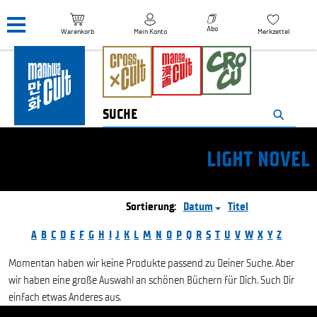
Navigation überspringen
Abo
Warenkorb
Mein Konto
Merkzettel
LIGHT NOVEL
Sortierung:
Datum
Titel
A
B
C
D
E
F
G
H
I
J
K
L
M
N
O
P
Q
R
S
T
U
V
W
X
Y
Z
Momentan haben wir keine Produkte passend zu Deiner Suche. Aber
wir haben eine große Auswahl an schönen Büchern für Dich. Such Dir
einfach etwas Anderes aus.