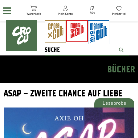
Navigation überspringen
Abo
Warenkorb
Mein Konto
Merkzettel
BÜCHER
ASAP – ZWEITE CHANCE AUF LIEBE
Leseprobe