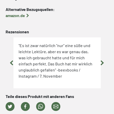
Alternative Bezugsquellen:
amazon.de
Rezensionen
"Es ist zwar natürlich "nur" eine süße und
"Die
rm
leichte Lektüre, aber es war genau das,
zum 
mit
was ich gebraucht hatte und für mich
es w
einfach perfekt. Das Buch hat mir wirklich
inte
,
unglaublich gefallen" -beexbooks /
hint
auf
Instagram / 7. November
Roma
 und
/ 22
er /
Teile dieses Produkt mit anderen Fans