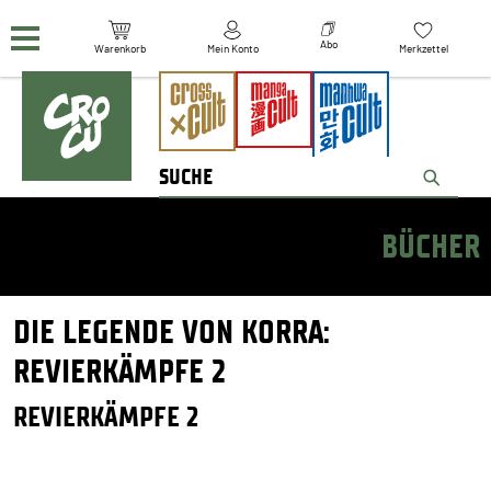
Navigation überspringen
Abo
Warenkorb
Mein Konto
Merkzettel
BÜCHER
DIE LEGENDE VON KORRA:
REVIERKÄMPFE 2
REVIERKÄMPFE 2